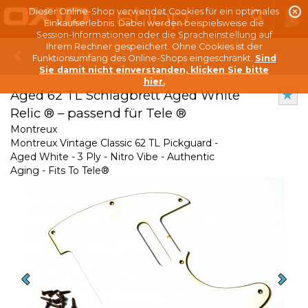
Dieser Online-Shop verwendet Cookies für ein optimales
Einkaufserlebnis. Dabei werden beispielsweise die
Session-Informationen oder die Spracheinstellung auf
Ihrem Rechner gespeichert. Ohne Cookies ist der
ZURÜCK
Funktionsumfang des Online-Shops eingeschränkt.
Sind
Sie damit nicht einverstanden, klicken Sie bitte
hier.
Aged 62 TL Schlagbrett Aged White
Relic ® – passend für Tele ®
Montreux
Montreux Vintage Classic 62 TL Pickguard -
Aged White - 3 Ply - Nitro Vibe - Authentic
Aging - Fits To Tele®