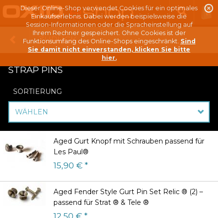
Dieser Online-Shop verwendet Cookies für ein optimales
Einkaufserlebnis. Dabei werden beispielsweise die
Session-Informationen oder die Spracheinstellung auf
Ihrem Rechner gespeichert. Ohne Cookies ist der
ZURÜCK
Funktionsumfang des Online-Shops eingeschränkt.
Sind
Sie damit nicht einverstanden, klicken Sie bitte
hier.
STRAP PINS
SORTIERUNG
WÄHLEN
Aged Gurt Knopf mit Schrauben passend für
Les Paul®
15,90 € *
Aged Fender Style Gurt Pin Set Relic ® (2) –
passend für Strat ® & Tele ®
12,50 € *