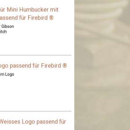
für Mini Humbucker mit
ssend für Firebird ®
r Gibson
itch
ogo passend für Firebird ®
tem Logo
 Weisses Logo passend für