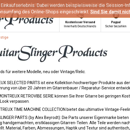
- Electronics - Pickups - Accessories - Effects - True Historic Parts
 Einkaufserlebnis. Dabei werden beispielsweise die Session-Inf
Anmelden
ionsumfang des Online-Shops eingeschränkt.
Sind Sie damit nic
Kostenloser Versand
Paypal
Innerhalb Deutschlands
Sicher bezahlen
stige
ds für weitere Modelle, neu oder Vintage/Relic.
X SELECTED PARTS ist eine Kollektion hochwertiger Produkte aus dem
hrung von über 20 Jahren im Gitarrenbauer / Reparatur-Service entwick
MONTREUX RETROVIBE SERIE können Sie Ihrer Gitarre bei geringen Koste
-Look verpassen.
TREUX TIME MACHINE COLLECTION bietet das ultimative Vintage-Feelin
INGER PARTS (by Alex Beyrodt): Die Parts unserer Eigenmarke bieten e
ig handgemachten, erstklassigen Gitarren-Teilen. Alle Teile werden nach
llt. Material, Farben, Abmessungen, Haptik und Textur sind authentisch,