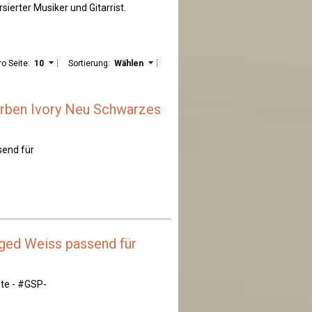
sierter Musiker und Gitarrist.
ro Seite:
10
Sortierung:
Wählen
farben Ivory Neu Schwarzes
send für
ged Weiss passend für
te - #GSP-