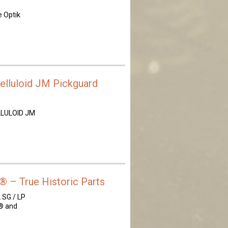
 Optik
elluloid JM Pickguard
LLULOID JM
® – True Historic Parts
SG / LP
P® and