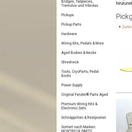
Bridges, Tailpieces,
hinzuneh
Tremolos und Vibrolas
Pick
Pickups
Pickup Parts
Zurüc
Hardware
Wiring Kits, Pedals & More
Aged Bodies & Necks
Shredneck
Tools, CryoParts, Pedal
Boots
Power Supply
Original Fender® Parts Aged
Premium Wiring Kits &
Electronic Sets
Schnäppchen & Restposten
Sortiert nach Marken:
MONTREUX PARTS