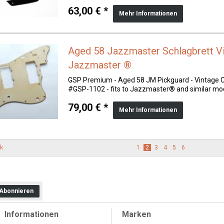
63,00 € *
Mehr Informationen
Aged 58 Jazzmaster Schlagbrett V
Jazzmaster ®
GSP Premium - Aged 58 JM Pickguard - Vintage 
#GSP-1102 - fits to Jazzmaster® and similar mo
79,00 € *
Mehr Informationen
k
1
2
3
4
5
6
Abonnieren
Informationen
Marken