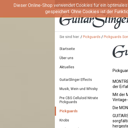
GuitarSlinger Products - New & Aged Parts 
Dieser Online-Shop verwendet Cookies für ein optimales
gespeichert. Ohne Cookies ist der Funkt
Sie sind hier:
/
Pickguards
/
Pickguards Son
Startseite
Über uns
Aktuelles
Pickguar
GuitarSlinger Effects
MONTREU
der Erfa
Musik, Wein und Whisky
Mit der 
Pre CBS Celluloid Nitrate
Vintage
Pickguards
Die MON
Pickguards
GUITARSL
Knobs
sorgfält
hergeste