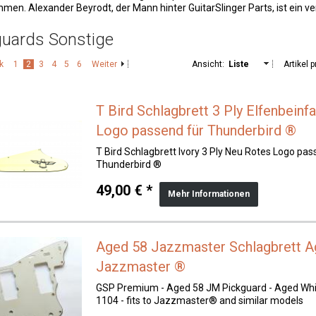
men. Alexander Beyrodt, der Mann hinter GuitarSlinger Parts, ist ein ver
guards Sonstige
k
1
2
3
4
5
6
Weiter
Ansicht:
Liste
Artikel p
T Bird Schlagbrett 3 Ply Elfenbein
Logo passend für Thunderbird ®
T Bird Schlagbrett Ivory 3 Ply Neu Rotes Logo pas
Thunderbird ®
49,00 € *
Mehr Informationen
Aged 58 Jazzmaster Schlagbrett A
Jazzmaster ®
GSP Premium - Aged 58 JM Pickguard - Aged Whi
1104 - fits to Jazzmaster® and similar models